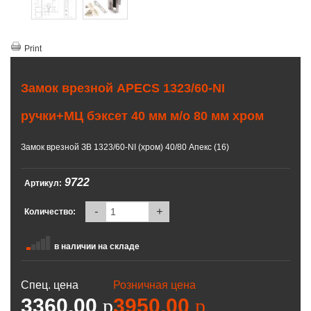
Print
Замок врезной APECS 1323/60-NI
ручки+МЦ бэксет 40 мм м/о 80 мм хром
Замок врезной ЗВ 1323/60-NI (хром) 40/80 Апекс (16)
9722
Артикул:
-
+
Количество:
в наличии на складе
Спец. цена
Розничная цена
3360.00
p
3950.00
p