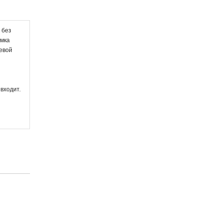
 без
амка
левой
входит.