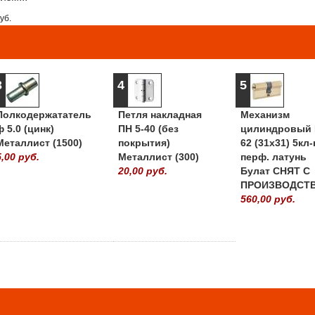
уб.
3
4
5
Полкодержататель
Петля накладная
Механизм
ф 5.0 (цинк)
ПН 5-40 (без
цилиндровый 
Металлист (1500)
покрытия)
62 (31х31) 5кл-
5,00 руб.
Металлист (300)
перф. латунь
20,00 руб.
Булат СНЯТ С
ПРОИЗВОДСТ
560,00 руб.
» ВСЕ ПОПУЛЯРНЫ