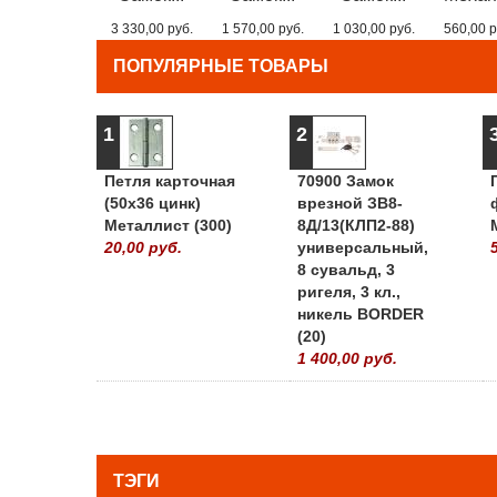
3 330,00 руб.
1 570,00 руб.
1 030,00 руб.
560,00 р
ПОПУЛЯРНЫЕ ТОВАРЫ
1
2
Петля карточная
70900 Замок
(50х36 цинк)
врезной ЗВ8-
Металлист (300)
8Д/13(КЛП2-88)
20,00 руб.
универсальный,
8 сувальд, 3
ригеля, 3 кл.,
никель BORDER
(20)
1 400,00 руб.
ТЭГИ