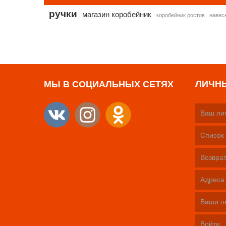
ручки
магазин коробейник
коробейник ростов
навес
ЛИЧН
МЫ В СОЦИАЛЬНЫХ СЕТЯХ
Ваш ли
Список 
Возврат
Адреса
Ваши п
Войти