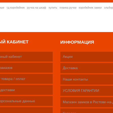
ные
тд коробейник
ручка на шкаф
купить
планка ручки
коробейник замки
эльбо
ЫЙ КАБИНЕТ
ИНФОРМАЦИЯ
чный кабинет
Акции
заказов
Доставка
 товара / оплат
Наши контакты
 доставки
УСЛОВИЯ ГАРАНТИИ
ерсональные данные
Магазин замков в Ростове-на