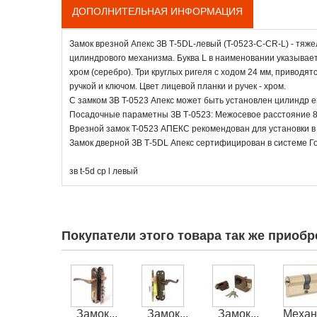
ДОПОЛНИТЕЛЬНАЯ ИНФОРМАЦИЯ
Замок врезной Апекс ЗВ Т-5DL-левый (T-0523-C-CR-L) - тяж
цилиндрового механизма. Буква L в наименовании указывает 
хром (серебро). Три круглых ригеля с ходом 24 мм, привод
ручкой и ключом. Цвет лицевой планки и ручек - хром.
С замком ЗВ T-0523 Апекс может быть установлен цилиндр 
Посадочные параметны ЗВ Т-0523: Межосевое расстояние 80
Врезной замок T-0523 АПЕКС рекомендован для установки в
Замок дверной ЗВ Т-5DL Апекс сертифицирован в системе Г
зв t-5d сp l левый
Покупатели этого товара так же приобр
Замок...
Замок...
Замок...
Механи