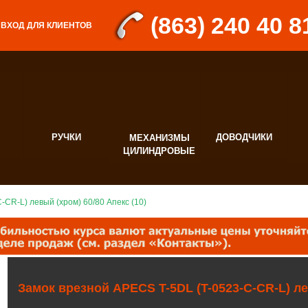
(863) 240 40 8
ВХОД ДЛЯ КЛИЕНТОВ
РУЧКИ
ДОВОДЧИКИ
МЕХАНИЗМЫ
Д
ЦИЛИНДРОВЫЕ
Ф
-CR-L) левый (хром) 60/80 Апекс (10)
Замок врезной APECS T-5DL (T-0523-C-CR-L) л