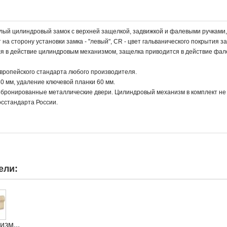
елый цилиндровый замок с верхней защелкой, задвижкой и фалевыми ручками,
на сторону установки замка - "левый", CR - цвет гальванического покрытия з
ятся в действие цилиндровым механизмом, защелка приводится в действие фа
европейского стандарта любого производителя.
 мм, удаление ключевой планки 60 мм.
 бронированные металлические двери. Цилиндровый механизм в комплект не 
осстандарта России.
ели:
зм...