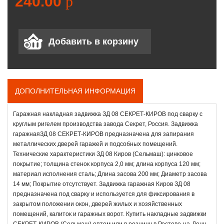
240.00
p
ДОПОЛНИТЕЛЬНАЯ ИНФОРМАЦИЯ
Гаражная накладная задвижка ЗД 08 СЕКРЕТ-КИРОВ под сварку с
круглым ригелем производства завода Секрет, Россия. Задвижка
гаражнаяЗД 08 СЕКРЕТ-КИРОВ предназначена для запирания
металлических дверей гаражей и подсобных помещений.
Технические характеристики ЗД 08 Киров (Сельмаш): цинковое
покрытие; толщина стенок корпуса 2,0 мм; длина корпуса 120 мм;
материал исполнения сталь; Длина засова 200 мм; Диаметр засова
14 мм; Покрытие отсутствует. Задвижка гаражная Киров ЗД 08
предназначена под сварку и используется для фиксирования в
закрытом положении окон, дверей жилых и хозяйственных
помещений, калиток и гаражных ворот. Купить накладные задвижки
СЕКРЕТ-КИРОВ (Сельмаш) оптом или в розницу в Ростове-на-Дону.