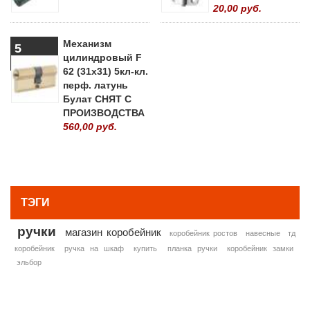
20,00 руб.
Механизм
5
цилиндровый F
62 (31х31) 5кл-кл.
перф. латунь
Булат СНЯТ С
ПРОИЗВОДСТВА
560,00 руб.
» ВСЕ ПОПУЛЯРНЫЕ ТОВАРЫ
ТЭГИ
ручки
магазин коробейник
коробейник ростов
навесные
тд
коробейник
ручка на шкаф
купить
планка ручки
коробейник замки
эльбор