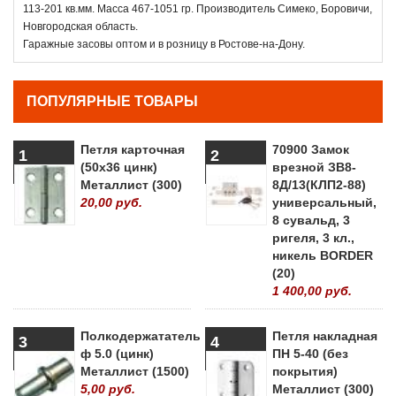
113-201 кв.мм. Масса 467-1051 гр. Производитель Симеко, Боровичи,
Новгородская область.
Гаражные засовы оптом и в розницу в Ростове-на-Дону.
ПОПУЛЯРНЫЕ ТОВАРЫ
Петля карточная
70900 Замок
1
2
(50х36 цинк)
врезной ЗВ8-
Металлист (300)
8Д/13(КЛП2-88)
20,00 руб.
универсальный,
8 сувальд, 3
ригеля, 3 кл.,
никель BORDER
(20)
1 400,00 руб.
Полкодержататель
Петля накладная
3
4
ф 5.0 (цинк)
ПН 5-40 (без
Металлист (1500)
покрытия)
5,00 руб.
Металлист (300)