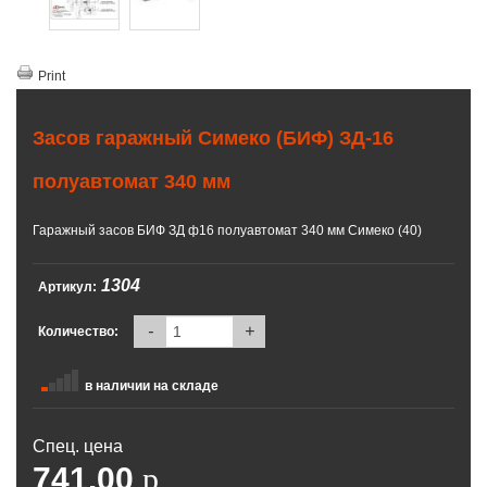
Print
Засов гаражный Симеко (БИФ) ЗД-16
полуавтомат 340 мм
Гаражный засов БИФ ЗД ф16 полуавтомат 340 мм Симеко (40)
1304
Артикул:
-
+
Количество:
в наличии на складе
Спец. цена
741.00
p