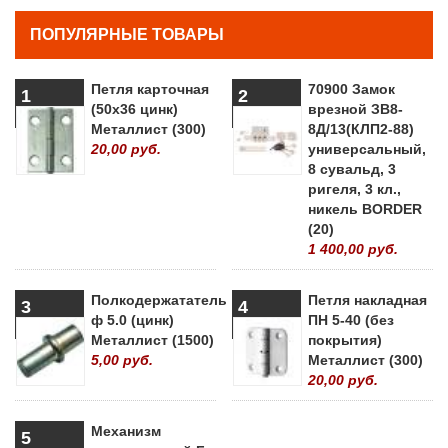
ПОПУЛЯРНЫЕ ТОВАРЫ
Петля карточная
70900 Замок
1
2
(50х36 цинк)
врезной ЗВ8-
Металлист (300)
8Д/13(КЛП2-88)
20,00 руб.
универсальный,
8 сувальд, 3
ригеля, 3 кл.,
никель BORDER
(20)
1 400,00 руб.
Полкодержататель
Петля накладная
3
4
ф 5.0 (цинк)
ПН 5-40 (без
Металлист (1500)
покрытия)
5,00 руб.
Металлист (300)
20,00 руб.
Механизм
5