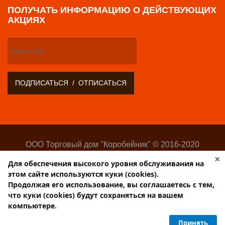
ПОЛУЧАТЬ ИНФОРМАЦИЮ О ДЕЙСТВУЮЩИХ
АКЦИЯХ
ООО Торговый дом "Коробейник" © 2016-2020
Оптово-розничный поставщик замочно-скобяных
×
Для обеспечения высокого уровня обслуживания на
изделий
этом сайте используются куки (cookies).
Разработка:
Web-студия Websilon
.
Продолжая его использование, вы соглашаетесь с тем,
Поддержка сайта —
ООО «Центр-Интернет»
что куки (cookies) будут сохраняться на вашем
компьютере.
Торговый дом КОРОБЕЙНИК
Принять
PulsCen.ru