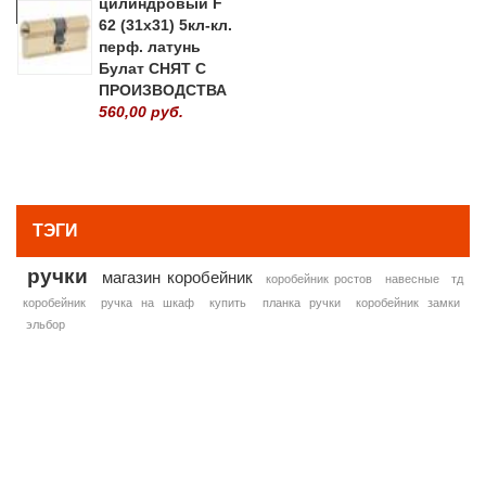
цилиндровый F
62 (31х31) 5кл-кл.
перф. латунь
Булат СНЯТ С
ПРОИЗВОДСТВА
560,00 руб.
» ВСЕ ПОПУЛЯРНЫЕ ТОВАРЫ
ТЭГИ
ручки
магазин коробейник
коробейник ростов
навесные
тд
коробейник
ручка на шкаф
купить
планка ручки
коробейник замки
эльбор