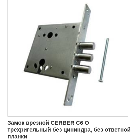
Замок врезной CERBER C6 О
трехригельный без цининдра, без ответной
планки