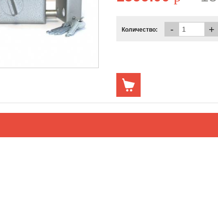
-
+
Количество: