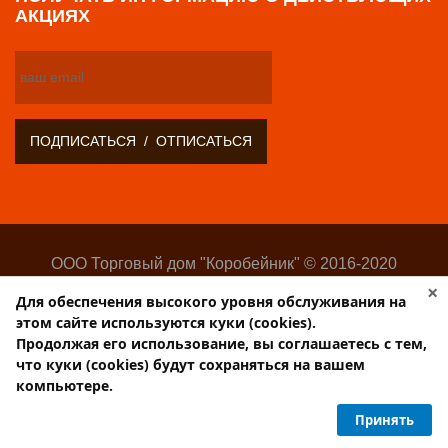
АКЦИЯХ
ООО Торговый дом "Коробейник" © 2016-2020
Оптово-розничный поставщик замочно-скобяных
×
Для обеспечения высокого уровня обслуживания на
изделий
этом сайте используются куки (cookies).
Разработка:
Web-студия Websilon
.
Продолжая его использование, вы соглашаетесь с тем,
что куки (cookies) будут сохраняться на вашем
Поддержка сайта —
ООО «Центр-Интернет»
компьютере.
Торговый дом КОРОБЕЙНИК
Принять
PulsCen.ru