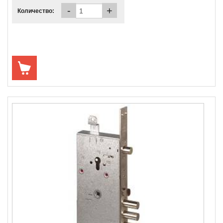
-
+
Количество: