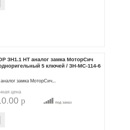
Р ЗН1.1 НТ аналог замка МоторСич
одноригельный 5 ключей / ЗН-МС-114-6
аналог замка МоторСич...
чная цена
10.00
p
под заказ