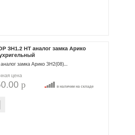
Р ЗН1.2 НТ аналог замка Арико
вухригельный
аналог замка Арико ЗН2(08)...
чная цена
50.00
p
в наличии на складе