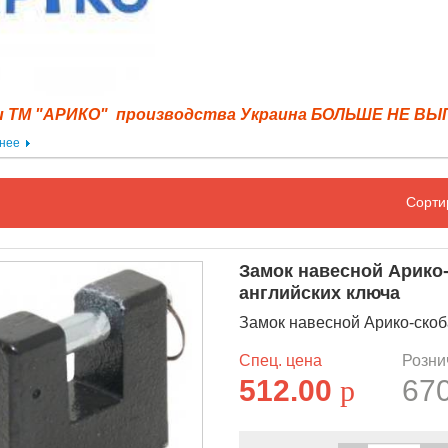
и ТМ "АРИКО" производства Украина БОЛЬШЕ НЕ В
нее
Сорти
Замок навесной Арико-с
английских ключа
Замок навесной Арико-скоба 
Спец. цена
Розни
512.00
p
67