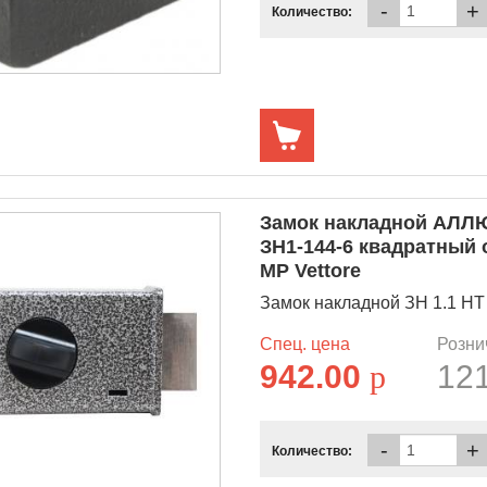
-
+
Количество:
Замок накладной АЛЛЮ
ЗН1-144-6 квадратный 
МР Vettore
Замок накладной ЗН 1.1 НТ 
Спец. цена
Розни
942.00
p
12
-
+
Количество: