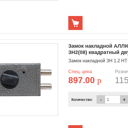
Замок накладной АЛЛЮ
ЗН2(08) квадратный д
Замок накладной ЗН 1.2 НТ 
Спец. цена
Розни
897.00
p
11
-
+
Количество: