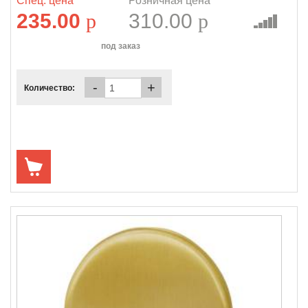
Спец. цена
Розничная цена
235.00
p
310.00
p
под заказ
-
+
Количество: