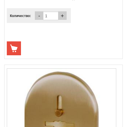
-
+
Количество: