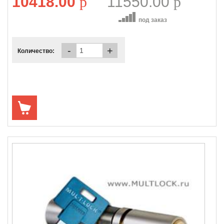
10418.00
p
11550.00
p
под заказ
-
+
Количество: