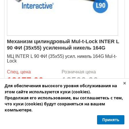
Механизм цилиндровый Mul-t-Lock INTER L
90 ФИ (35х55) усиленный никель 164G
МЦ INTER L 90 ФИ (35х55) усил. никель 164G Mul-t-
Lock
Спец. цена
Розничная цена
12177.00
p
13500.00
p
×
Для обеспечения высокого уровня обслуживания на
этом сайте используются куки (cookies).
под заказ
Продолжая его использование, вы соглашаетесь с тем,
что куки (cookies) будут сохраняться на вашем
-
+
Количество:
компьютере.
Принять