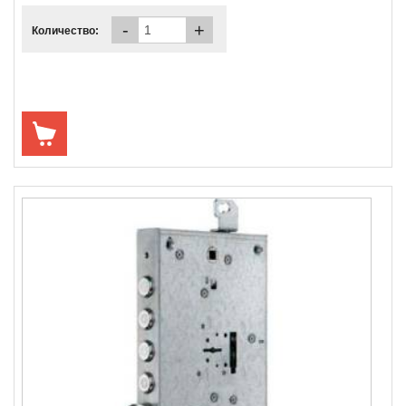
-
+
Количество: