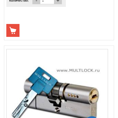
-
+
Количество: