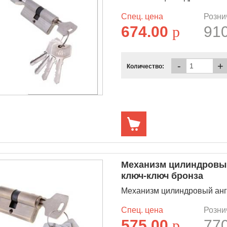
Спец. цена
Розни
674.00
p
91
-
+
Количество:
Механизм цилиндровый
ключ-ключ бронза
Механизм цилиндровый англ.
Спец. цена
Розни
575.00
p
77