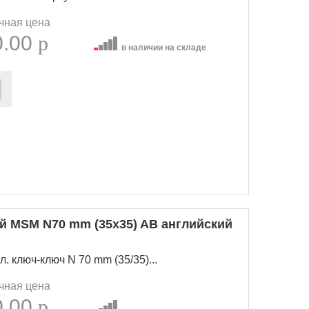
чная цена
0.00
p
в наличии на складе
 MSM N70 mm (35х35) AB английский
 ключ-ключ N 70 mm (35/35)...
чная цена
0.00
p