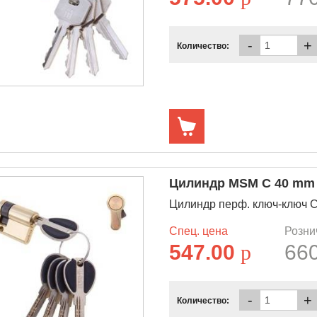
-
+
Количество:
Цилиндр MSM C 40 mm (
Цилиндр перф. ключ-ключ C
Спец. цена
Розни
547.00
p
66
-
+
Количество: