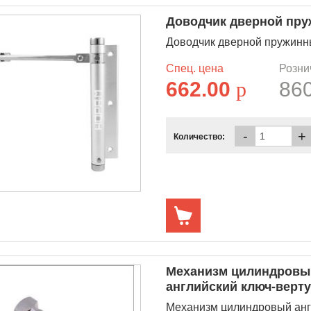
Доводчик дверной пру
Доводчик дверной пружинн
Спец. цена
Розни
662.00
p
86
-
+
Количество:
Механизм цилиндровы
английский ключ-верт
Механизм цилиндровый англ