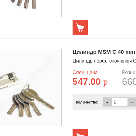
Цилиндр MSM C 40 mm (
Цилиндр перф. ключ-ключ 
Спец. цена
Розни
547.00
p
66
-
+
Количество: