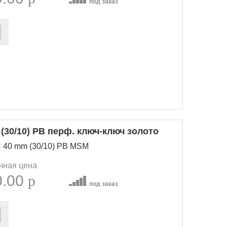
под заказ
30/10) PB перф. ключ-ключ золото
 40 mm (30/10) PB MSM
чная цена
0.00
p
под заказ