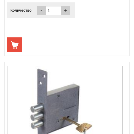
-
+
Количество: